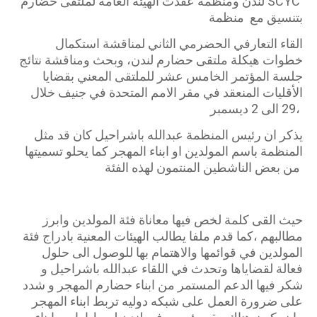
عقدت الهيئة العامة لملتقى حضارم ‎لندن ومنظمة SCYC
بتنسيق مع منظمة
القاء التعارفي الحضرمي الثاني لمناقشة استكمال
خطوات هيكلة ملتقى حضارم لندن، وبحث ومناقشة نتائج
جلسة المؤتمر الخامس عشر للملتقى المعني بقضايا
الأقليات المنعقد في مقر الامم المتحدة في جنيف خلال
29 الى 2 ديسمبر،
المنظمة باسم المولدين او ابناء المهجر كما يحلو تسميتها
من بعض الناشطين المنتمون لهذه الفئة
حيث القى كلمة لخص فيها معاناة فئة المولدين وابرز
مطالبهم ،كما قدم ملفا يطالب الهيئات المعنية بادراج فئة
المولدين في قوائمها والاهتمام بها للوصول الى حلول
فعالة لقضاياها وتحدث في اللقاء عبدالله باشراحيل و
شكر فيها الدعم المستمر من ابناء حضارم المهجر و شدد
على ضرورة العمل على شبكه دوليه تربط ابناء المهجر