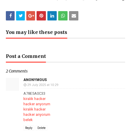
You may like these posts
Post a Comment
2 Comments
ANONYMOUS
29 July 2025 at 10:29
A78E5A0C33
kiralık hacker
hacker arıyorum
kiralık hacker
hacker arıyorum
belek
Reply
Delete