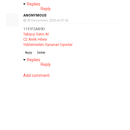
Replies
Reply
ANONYMOUS
30 December 2025 at 07:50
1151F2AB9D
Takipçi Satın Al
C2 Anlık Hilesi
Yüklemeden Oynanan Oyunlar
Reply
Delete
Replies
Reply
Add comment