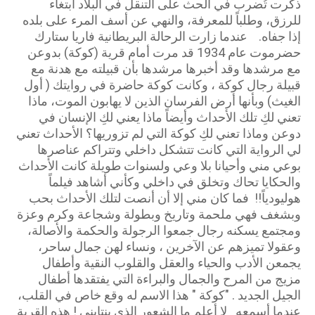
ذكرت تُضرب في الحث على التنقل في البلاد ابتغاء
للرزق، وطلباً للمعرفة، والنهي عن أسف المرء على بلده
إذا جفاه. عندما زارت الرحالة البريطانية فاريا ستارك
حضرموت عام 1934 قد مرت أمام قرية (كوكة) بدوعن
مع مرشدها وقد أخبرها مرشدها بأن قبيلته مع هدنة مع
قبيلة رجال كوكة ، وكانت كوكة حاضرة في روايتك ( أول
الغيث) وبأنها أرض الفرسان الذين لا يهابون الموت، ماذا
تعني لكِ تلك الأحداث وأيضاً ماذا يعني لكِ الإنسان في
دوعن وماذا تعني لكِ كوكة التي لم تزوريها؟ الأحداث تعني
لي الرواية التي كانت تتشكل داخلي وتتراكم عناصرها
بوعي مني وأحيانا بلا وعي ولسنوات طويلة كانت الأحداث
والحكايا تحاك وتخلق في داخلي وكأني أشاهد فيلماً
هوليودياً!! فما كان مني إلا أن أنصت لتلك الأحداث بحب
وبشغف فهي ملحمة وتاريخ وبطولة وشجاعة وكرم وعزة
ومجتمع يسكنه رجال جمعوا الرجولة والحكمة والأصالة،
وعقولا تميزهم عن الآخرين ، ونساء لهن جمال ساحر،
يجمعن الأدب والحياء والعقل والقلوب النقية وأطفال
مزيج من المرح والجمال والبراءة التي يفتقدها أطفال
الجيل الجديد . "كوكة " هذا الاسم له وقع خاص في القلب،
عندما أسمعه لا أعلم ما الشعور الذي ينتابني ! هذه القرية