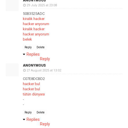
ANONYMOUS
29 July 2025 at 23:08
50B3525ADC
kiralık hacker
hacker arıyorum
kiralık hacker
hacker arıyorum
belek
Reply
Delete
Replies
Reply
ANONYMOUS
27 August 2025 at 13:02
C07E8DCBD2
hacker bul
hacker bul
tütün dünyası
-
-
Reply
Delete
Replies
Reply