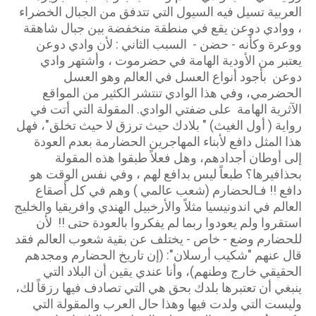
العربية تسيل فيه السيول التي تتدفق من الجبال الخضراء
، ووادي دوعن يقع في منطقة منخفضة بين جبال شاهقة
ووعرة وكأنه - حضن - السبب الثاني : لأن وادي دوعن
يعتبر من الأودية الهامة في حضرموت ، وأشتهر وادي
دوعن بأجود أنواع العسل في العالم وهو العسل
الحضرمي، وفي هذا الوادي تنتشر الكثير من المواقع
الآثرية الهامة على ضفتي الوادي. المقولة التي أتت في
رواية ( أول الغيث) " بلادك حيث ترزق لا حيث تخلق"، فهل
هذا المثل دافع لأبناء المهاجرين الحضارمة بعدم العودة
إلى أوطان أجدادهم، وهل فعلاً طبقوا هذه المقولة
بحذافيرها؟ طبعاً ليس بدافع لهم ، وفي نفس الوقت هو
دافع !! فـالحضارم (شعب عالمي ) وهم في كل أصقاع
العالم في اندونيسيا مثلاً والأرخبيل الهندي وافريقيا والخليج
استقروا ولم يعودوا ربما لم يفكروا بالعودة حتى !! لأن
للحضارم وضع - خاص - يختلف عن بقية شعوب العالم فقد
قال عنهم "شكيب أرسلان": (إن تاريخ الحضارم ومجدهم
الحقيقي خارج وطنهم)، وأنا عندي يقين أن البلاد التي
ينبغي أن تعتبرها بلدك بحق هي التي تصادف فيها رزقاً لك،
وليست التي ولدت فيها وهذا حال العرب والمقولة التي