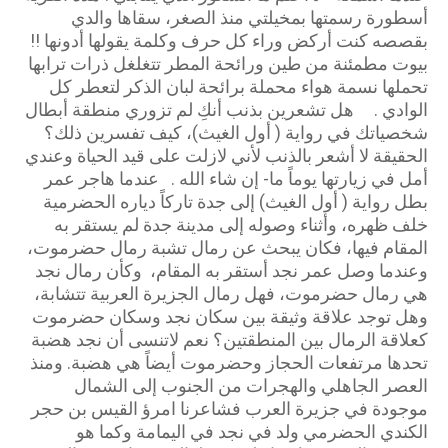
أسطورة رسمتها بمخيلتي منذ الصغر، سقاها والدي
بقصصه كنت أركض وراء كل حرف وكلمة يقولها أدونها !!
بيوت مطمئنة من طين ورائحة المطر تتغلغل ذرات ترابها
تحملها نسمة هواء محملة برائحة لبان الذكر لتعطر كل
الوادي . هل تشعرين بذنب أنكِ لم تزوري منطقة أبطال
شخصياتك في رواية ( أول الغيث)، كيف تفسرين ذلك؟
الحقيقة لا أشعر بالذنب لأني لازلت على قيد الحياة وعندي
أمل في زيارتها يوماً ما- إن شاء الله . عندما هاجر عمر
بطل رواية ( أول الغيث) إلى جدة تاركاً دياره الحضرمية
خلف ظهره، وأثناء وصوله إلى مدينة جدة لم يستقر به
المقام فيها، فكان يبحث عن رمال تشبة رمال حضرموت،
وعندما وصل عمر نجد أستقر به المقام، وكأن رمال نجد
هي رمال حضرموت، فهل رمال الجزيرة العربية تتشابة،
وهل توجد علاقة وثيقة بين سكان نجد وسكان حضرموت
كعلاقة الرمال بين المنطقتين؟ نعم لاتنسى أن نجد هضبة
تحدها مرتفعات الحجاز وحضرموت أيضاً هي هضبة. ومنذ
العصر الجاهلي والهجرات من الجنوب إلى الشمال
موجودة في جزيرة العرب فشاعرنا امرؤ القيس بن حجر
الكندي الحضرمي ولد في نجد في اليمامة وكما هو