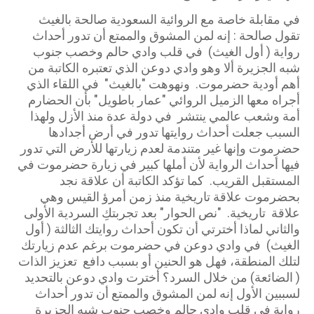
في مقابلة خاصة مع الروائية السعودية صالحة بالغيث
تقول صالحة : إنه لمن المشوق والممتع أن تدور أحداث
رواية ( أول الغيث) في قلب وادي حالم وخصب جنوب
شبه الجزيرة ألا وهو وادي دوعن الذي تعتبره الكاتبة من
أهم أودية حضرموت. ونهوهت "بالغيث" في اللقاء الذي
أجراه معها الزميل الروائي "عمار باطويل" بأن الحضارم
أمة وشعب عالمي ينتشر في دولة عدة منذ الأزل ولهذا
السبب جعلت أحداث روايتها تدور في أرض أجدادها
حضرموت وإنها غير متندمة لعدم زيارتها للأرض التي تدور
فيها أحداث الرواية لأن أملها كبير في زيارة حضرموت في
المستقبل القريب. كما تؤكد الكاتبة أن علاقة نجد
بحضرموت علاقة تاريخية منذ زمن أمرؤ القيس وهي
علاقة تاريخية. "نص الحوار" بعد تجربتكِ السردية الأولى
والثاني لماذا أخترتي أن تكون أحداث روايتك الثالثة ( أول
الغيث) في وادي دوعن في حضرموت برغم عدم زيارتك
لتلك المنطقة، فهل هو الحنين أو بسبب دافع تعزيز الذات
( الضائعة) من خلال السرد؟ أخترت وادي دوعن بالتحديد
لسببين الأول إنه لمن المشوق والممتع أن تدور أحداث
رواية في قلب وادي حالم وخصب جنوب شبه الجزيرة