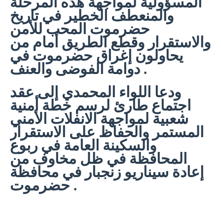
المسؤولية لمواجهة هذه المرحلة
والمنعطف الخطير في تاريخ
حضرموت المحب للأمن
والاستقرار وقطع الطريق أمام من
يحاولون إغراق حضرموت في
دوامة الفوضى والعنف .
ودعا اللواء المحمدي إلى عقد
اجتماع طارئ لرسم خطة أمنية
شعبية لمواجهة الانفلات الأمني
المستمر والحفاظ على الاستقرار
والسكينة العامة في ربوع
المحافظة في ظل مخاوف من
إعادة سيناريو زنجبار في محافظة
حضرموت .