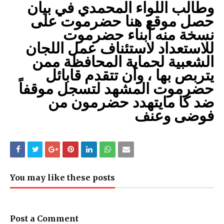
وطالب اللواء المحمدي في بيان
حصل موقع هنا حضرموت على
نسخة منه أبناء حضرموت
للاستعداد لاستئناف عمل اللجان
الشعبية لحماية المحافظة ممن
يتربص بها ، وأن تتقدم قابائل
حضرموت المشهد لتسجل موقفاً
ضد كا مايتهدد حضرمون من
فوضى وعنف
You may like these posts
Post a Comment