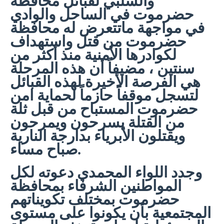
والسلبي لقبائل محافظة
حضرموت في الساحل والوادي
في مواجهة ماتتعرض له محافظة
حضرموت من قتل واستهداف
لكوادرها الأمنية منذ أكثر من
سنتين ، مضيفاً أن هذه المرحلة
هي الفرصة الأخيرة لهذه القبائل
لتسجل موقفاً حازماً لحماية امن
حضرموت المستباح من قبل ثلة
من القتلة يسرحون ويمرحون
ويقتلون الأبرياء بدارجة النارية
صباح مساء.
وجدد اللواء المحمدي دعوته لكل
المواطنين الشرفاء بمحافظة
حضرموت بمختلف تكويناتهم
المجتمعية بأن يكونوا على مستوى