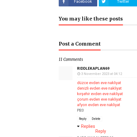
Facebook
Twitter
You may like these posts
Post a Comment
11 Comments
RIDDLEKAPLAN69
3 November 2023 at 04:12
düzce evden eve nakliyat
denizli evden eve nakliyat
kırşehir evden eve nakliyat
çorum evden eve nakliyat
afyon evden eve nakliyat
PB3
Reply
Delete
Replies
Reply