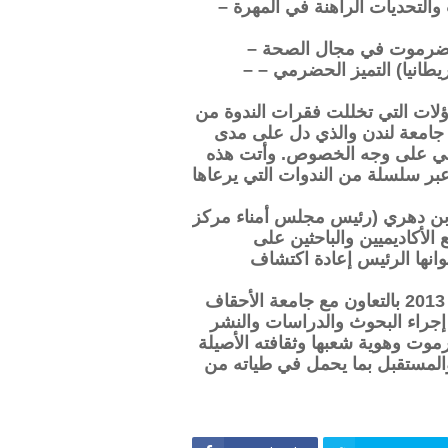
– الدكتورة إليزابيث كندال (جامعة اكسفورد) التطورات والتحديات الراهنة في المهرة
– ثانوس بتريوس (- معهد دراسات الشرق الأوسط – بريطانيا) التميز الحضرمي –
اؤلات التي تخللت فقرات الندوة من
ي جامعة لندن والذي دل على مدى
حضرمي على وجه الخصوص. وأتت هذه
بر سلسلة من الندوات التي يرعاها
ك بن دهري (رئيس مجلس أمناء مركز
أكاديميين والباحثين على
انها الرئيس إعادة اكتشاف
ويذكر أن مركز أبحاث حضرموت أسس في ديسمبر 2013 بالتعاون مع جامعة الأحقاف
جراء البحوث والدراسات والنشر
رموت وهوية شعبها وثقافته الأصيلة
والمستقبل بما يحمل في طياته من