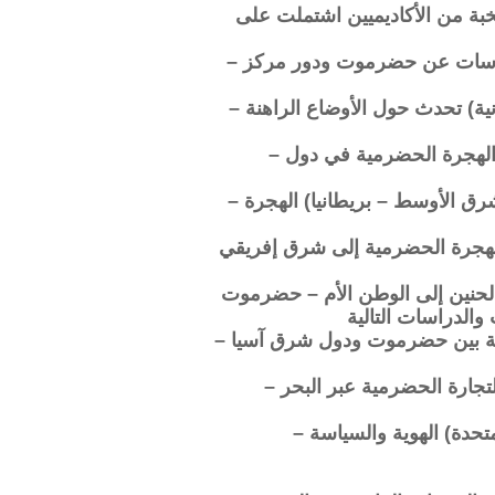
بة من الأكاديميين اشتملت على
– البروفيسور عبدالله بوجرا النهدي ( كينيا ) أهمية الدراسات عن حضرموت ودور مركز
– الدكتور نويل برهوني (جمعية الصداقة اليمنية البريطانية) تحدث حول الأوضاع الراهنة
– البرفيسور ليف مانجر (جامعه بيرجن – النرويج) دور الهجرة الحضرمية في دول
– البرفيسور ويليام كلارانس سميث (معهد دراسات الشرق الأوسط – بريطانيا) الهجرة
الهجرة الحضرمية إلى شرق إفريقي.
– البرفيسور كازيهيرو اراي (جامعة كيو – اليابان) العلاقة بين حضرموت ودول شرق آسيا
– البرفيسور فيليب باتريات ( جامعة باريس – فرنسا) التجارة الحضرمية عبر البحر
– البرفيسور روث ايوب (جامعة ميسوري – الولايات المتحدة) الهوية والسياسة