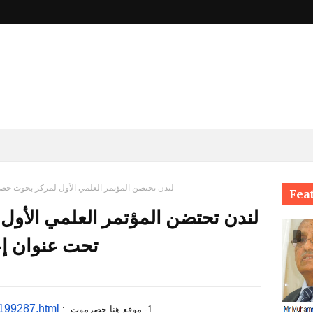
لندن تحتضن المؤتمر العلمي الأول لمركز بحوث 
Fea
لندن تحتضن المؤتمر العلمي الأ
تحت عنوان إ
199287.html
1- موقع هنا حضرموت :