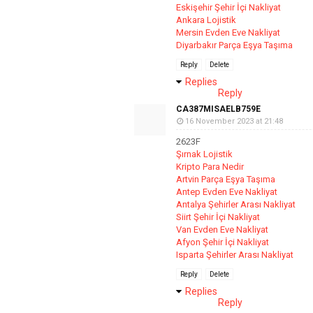
Eskişehir Şehir İçi Nakliyat
Ankara Lojistik
Mersin Evden Eve Nakliyat
Diyarbakır Parça Eşya Taşıma
Reply
Delete
Replies
Reply
CA387MISAELB759E
16 November 2023 at 21:48
2623F
Şırnak Lojistik
Kripto Para Nedir
Artvin Parça Eşya Taşıma
Antep Evden Eve Nakliyat
Antalya Şehirler Arası Nakliyat
Siirt Şehir İçi Nakliyat
Van Evden Eve Nakliyat
Afyon Şehir İçi Nakliyat
Isparta Şehirler Arası Nakliyat
Reply
Delete
Replies
Reply