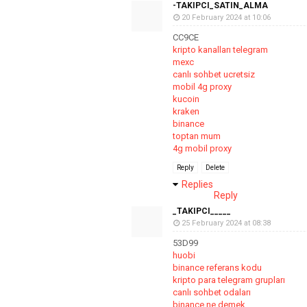
-TAKIPCI_SATIN_ALMA
20 February 2024 at 10:06
CC9CE
kripto kanalları telegram
mexc
canlı sohbet ucretsiz
mobil 4g proxy
kucoin
kraken
binance
toptan mum
4g mobil proxy
Reply
Delete
Replies
Reply
_TAKIPCI_____
25 February 2024 at 08:38
53D99
huobi
binance referans kodu
kripto para telegram grupları
canlı sohbet odaları
binance ne demek