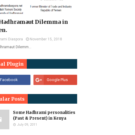
Hadhramaut Dilemma in
en.
rami Diaspora
November 15, 2018
dhramaut Dilemm…
ial Plugin
ular Posts
Some Hadhrami personalities
(Past & Present) in Kenya
July 09, 2011