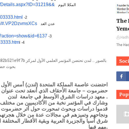
/Details.aspx?ID=31219&&
المكلا اليوم
03333.html
2-
The 
5/#.VP2DzvmsXCs
عدن الغد
Yem
?action=show&id=6137
3-
Hadh
03333.htm
l
4-
The Ha
Soc
احتضنت عاصمة المملكة المتحدة (لندن) أمس الأول 
حضرموت – جامعة الأحقاف الذي أنعقد تحت عنوان 
Pop
معهد دراسات الشرق الأوسط في جامعة لندن .
وشارك في المؤتمر نخبة من الأكاديميين من مختلف ال
قدموا دراسات وبحوث تمحورت حول أثر حضرموت بشع
ونجاحهم وتميزهم في مجالات عدة من خلال هجرتهم إ
شرق آسيا والجزيرة العربية وبقية الأقطار المختلفة 
مهم فيها.