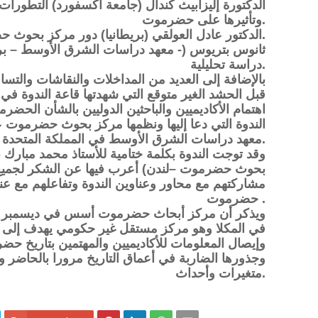
وتأثيرها على حضرموت.
– الدكتور عادل العولقي (بريطانيا) دور مركز بحوث حضرموت في مجال الصحة.
دراسة تحليلية.
بالإضافة إلى العديد من المداخلات والنقاشات والتس
قبل الحشد الغير متوقع التي شهدتها قاعة الندوة ف
اهتمام الأكاديميين والباحثين الدوليين بالشأن ال
الندوة التي دعا إليها ونظمها مركز بحوث حضرموت ع
معهد دراسات الشرق الأوسط في المملكة المتحدة.
وقد توجت الندوة بكلمة ختامية للأستاذ محمد مبار
بحوث حضرموت –لندن) أعرب فيها عن الشكر لجميع ال
مشاركتهم مع محاور وعناوين الندوة وتفاعلهم مع عنو
حضرموت .
في المكلا وهو مركز مستقل غير حكومي يهدف إلى إ
وإيصال المعلومات للأكاديميين والمهتمين بتاريخ حض
وجذورها الضاربة في أعماق التاريخ مرورا بالحاضر 
متغيرات وأحداث.