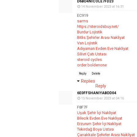
D6BD4NICOLE7FD23
14 November 2023 at 16:31
EC919
sarms
https://steroidsbuy.net/
Burdur Lojistik
Bitlis Şehirler Arası Nakliyat
Van Lojistik
Adıyaman Evden Eve Nakliyat
Silivri Çatı Ustası
steroid cycles
order boldenone
Reply
Delete
Replies
Reply
6E0FFSHANIYABDD04
15 November 2023 at 04:16
F8F7F
Uşak Şehir İçi Nakliyat
Bilecik Evden Eve Nakliyat
Erzurum Şehir İçi Nakliyat
Tekirdağ Boya Ustası
Çanakkale Şehirler Arası Nakliyat